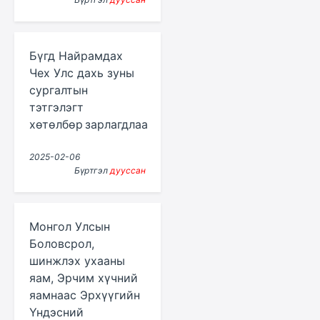
Бүгд Найрамдах
Чех Улс дахь зуны
сургалтын
тэтгэлэгт
хөтөлбөр зарлагдлаа
2025-02-06
Бүртгэл
дууссан
Монгол Улсын
Боловсрол,
шинжлэх ухааны
яам, Эрчим хүчний
яамнаас Эрхүүгийн
Үндэсний