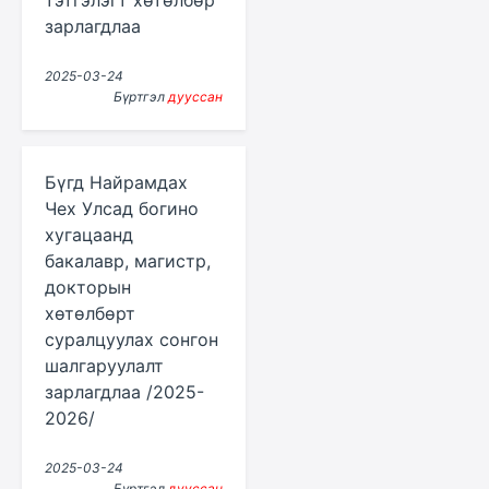
тэтгэлэгт хөтөлбөр
зарлагдлаа
2025-03-24
Бүртгэл
дууссан
Бүгд Найрамдах
Чех Улсад богино
хугацаанд
бакалавр, магистр,
докторын
хөтөлбөрт
суралцуулах сонгон
шалгаруулалт
зарлагдлаа /2025-
2026/
2025-03-24
Бүртгэл
дууссан