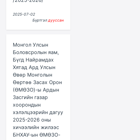
/2025-2026/
2025-07-02
Бүртгэл
дууссан
Монгол Улсын
Боловсролын яам,
Бүгд Найрамдах
Хятад Ард Улсын
Өвөр Монголын
Өөртөө Засах Орон
(ӨМӨЗО)-ы Ардын
Засгийн газар
хоорондын
хэлэлцээрийн дагуу
2025-2026 оны
хичээлийн жилээс
БНХАУ-ын ӨМӨЗО-