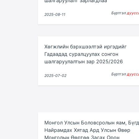
шалгаруулалт зарлагдлаа
Бүртгэл
дуусс
2025-08-11
Хөгжлийн бэрхшээлтэй иргэдийг
Гадаадад суралцуулах сонгон
шалгаруулалтын зар 2025/2026
Бүртгэл
дуусс
2025-07-02
Монгол Улсын Боловсролын яам, Бүг
Найрамдах Хятад Ард Улсын Өвөр
Монголын Өөртөө Засах Орон