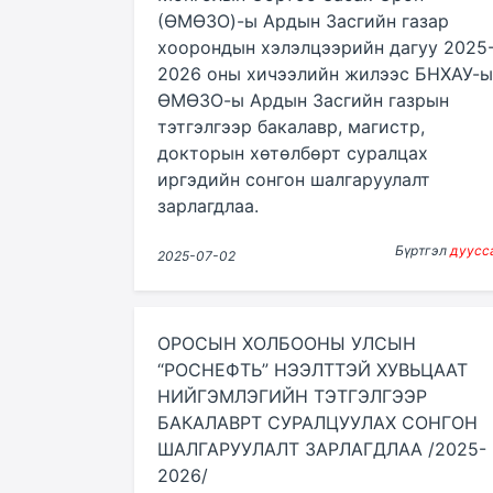
(ӨМӨЗО)-ы Ардын Засгийн газар
хоорондын хэлэлцээрийн дагуу 2025
2026 оны хичээлийн жилээс БНХАУ-ы
ӨМӨЗО-ы Ардын Засгийн газрын
тэтгэлгээр бакалавр, магистр,
докторын хөтөлбөрт суралцах
иргэдийн сонгон шалгаруулалт
зарлагдлаа.
Бүртгэл
дуусс
2025-07-02
ОРОСЫН ХОЛБООНЫ УЛСЫН
“РОСНЕФТЬ” НЭЭЛТТЭЙ ХУВЬЦААТ
НИЙГЭМЛЭГИЙН ТЭТГЭЛГЭЭР
БАКАЛАВРТ СУРАЛЦУУЛАХ СОНГОН
ШАЛГАРУУЛАЛТ ЗАРЛАГДЛАА /2025-
2026/