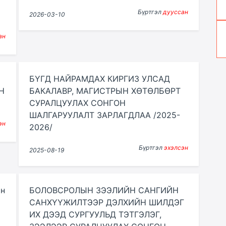
Бүртгэл
дууссан
2026-03-10
ан
БҮГД НАЙРАМДАХ КИРГИЗ УЛСАД
Н
БАКАЛАВР, МАГИСТРЫН ХӨТӨЛБӨРТ
СУРАЛЦУУЛАХ СОНГОН
ШАЛГАРУУЛАЛТ ЗАРЛАГДЛАА /2025-
эн
2026/
Бүртгэл
эхэлсэн
2025-08-19
йн
БОЛОВСРОЛЫН ЗЭЭЛИЙН САНГИЙН
САНХҮҮЖИЛТЭЭР ДЭЛХИЙН ШИЛДЭГ
ИХ ДЭЭД СУРГУУЛЬД ТЭТГЭЛЭГ,