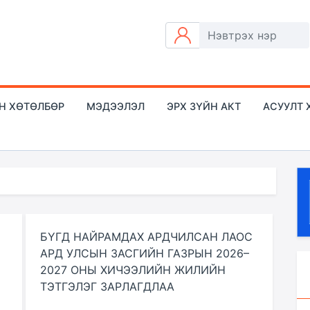
Н ХӨТӨЛБӨР
МЭДЭЭЛЭЛ
ЭРХ ЗҮЙН АКТ
АСУУЛТ 
БҮГД НАЙРАМДАХ АРДЧИЛСАН ЛАОС
АРД УЛСЫН ЗАСГИЙН ГАЗРЫН 2026–
2027 ОНЫ ХИЧЭЭЛИЙН ЖИЛИЙН
ТЭТГЭЛЭГ ЗАРЛАГДЛАА