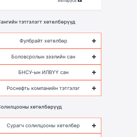
Беларусь
ангийн тэтгэлэгт хөтөлбөрүүд
Фулбрайт хөтөлбөр
Боловсролын зээлийн сан
БНСУ-ын ИЛВҮҮ сан
Роснефть компанийн тэтгэлэг
Солилцооны хөтөлбөрүүд
Сурагч солилцооны хөтөлбөр