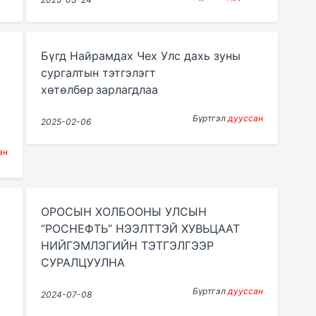
Бүгд Найрамдах Чех Улс дахь зуны
сургалтын тэтгэлэгт
хөтөлбөр зарлагдлаа
Бүртгэл
дууссан
2025-02-06
ан
ОРОСЫН ХОЛБООНЫ УЛСЫН
“РОСНЕФТЬ” НЭЭЛТТЭЙ ХУВЬЦААТ
НИЙГЭМЛЭГИЙН ТЭТГЭЛГЭЭР
СУРАЛЦУУЛНА
Бүртгэл
дууссан
2024-07-08