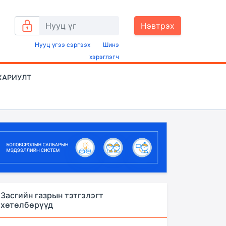
Нэвтрэх
Нууц үгээ сэргээх
Шинэ
хэрэглэгч
ХАРИУЛТ
Засгийн газрын тэтгэлэгт
хөтөлбөрүүд