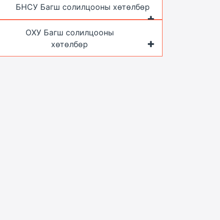
БНСУ Багш солилцооны хөтөлбөр
ОХУ Багш солилцооны
хөтөлбөр