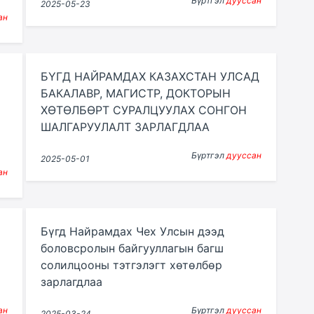
Бүртгэл
дууссан
2025-05-23
ан
БҮГД НАЙРАМДАХ КАЗАХСТАН УЛСАД
БАКАЛАВР, МАГИСТР, ДОКТОРЫН
ХӨТӨЛБӨРТ СУРАЛЦУУЛАХ СОНГОН
ШАЛГАРУУЛАЛТ ЗАРЛАГДЛАА
Бүртгэл
дууссан
2025-05-01
ан
Бүгд Найрамдах Чех Улсын дээд
боловсролын байгууллагын багш
солилцооны тэтгэлэгт хөтөлбөр
зарлагдлаа
ан
Бүртгэл
дууссан
2025-03-24