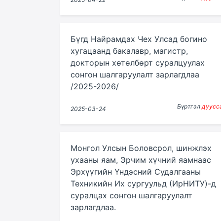
Бүгд Найрамдах Чех Улсад богино
хугацаанд бакалавр, магистр,
докторын хөтөлбөрт суралцуулах
сонгон шалгаруулалт зарлагдлаа
/2025-2026/
Бүртгэл
дуусс
2025-03-24
Монгол Улсын Боловсрол, шинжлэх
ухааны яам, Эрчим хүчний яамнаас
Эрхүүгийн Үндэсний Судалгааны
Техникийн Их сургуульд (ИрНИТУ)-д
суралцах сонгон шалгаруулалт
зарлагдлаа.