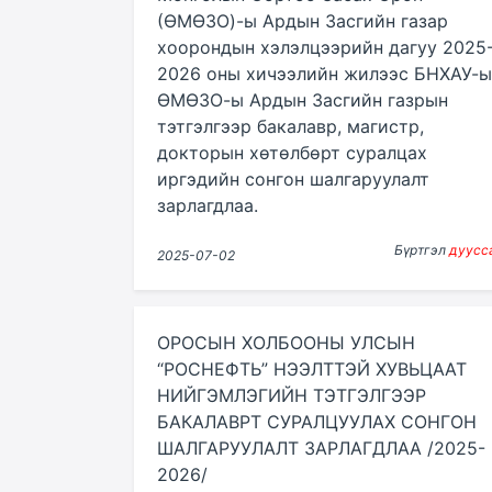
(ӨМӨЗО)-ы Ардын Засгийн газар
хоорондын хэлэлцээрийн дагуу 2025
2026 оны хичээлийн жилээс БНХАУ-ы
ӨМӨЗО-ы Ардын Засгийн газрын
тэтгэлгээр бакалавр, магистр,
докторын хөтөлбөрт суралцах
иргэдийн сонгон шалгаруулалт
зарлагдлаа.
Бүртгэл
дуусс
2025-07-02
ОРОСЫН ХОЛБООНЫ УЛСЫН
“РОСНЕФТЬ” НЭЭЛТТЭЙ ХУВЬЦААТ
НИЙГЭМЛЭГИЙН ТЭТГЭЛГЭЭР
БАКАЛАВРТ СУРАЛЦУУЛАХ СОНГОН
ШАЛГАРУУЛАЛТ ЗАРЛАГДЛАА /2025-
2026/