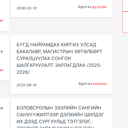
Бүртгэл
дууссан
2026-03-10
ан
БҮГД НАЙРАМДАХ КИРГИЗ УЛСАД
Н
БАКАЛАВР, МАГИСТРЫН ХӨТӨЛБӨРТ
СУРАЛЦУУЛАХ СОНГОН
ШАЛГАРУУЛАЛТ ЗАРЛАГДЛАА /2025-
эн
2026/
Бүртгэл
эхэлсэн
2025-08-19
йн
БОЛОВСРОЛЫН ЗЭЭЛИЙН САНГИЙН
САНХҮҮЖИЛТЭЭР ДЭЛХИЙН ШИЛДЭГ
ИХ ДЭЭД СУРГУУЛЬД ТЭТГЭЛЭГ,