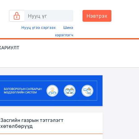
Нэвтрэх
Нууц үгээ сэргээх
Шинэ
хэрэглэгч
ХАРИУЛТ
Засгийн газрын тэтгэлэгт
хөтөлбөрүүд