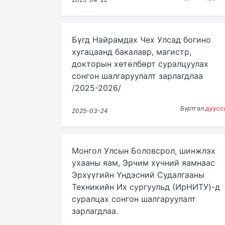
Бүгд Найрамдах Чех Улсад богино
хугацаанд бакалавр, магистр,
докторын хөтөлбөрт суралцуулах
сонгон шалгаруулалт зарлагдлаа
/2025-2026/
Бүртгэл
дуусс
2025-03-24
Монгол Улсын Боловсрол, шинжлэх
ухааны яам, Эрчим хүчний яамнаас
Эрхүүгийн Үндэсний Судалгааны
Техникийн Их сургуульд (ИрНИТУ)-д
суралцах сонгон шалгаруулалт
зарлагдлаа.