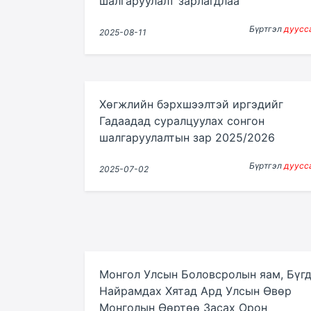
шалгаруулалт зарлагдлаа
Бүртгэл
дуусс
2025-08-11
Хөгжлийн бэрхшээлтэй иргэдийг
Гадаадад суралцуулах сонгон
шалгаруулалтын зар 2025/2026
Бүртгэл
дуусс
2025-07-02
Монгол Улсын Боловсролын яам, Бүг
Найрамдах Хятад Ард Улсын Өвөр
Монголын Өөртөө Засах Орон