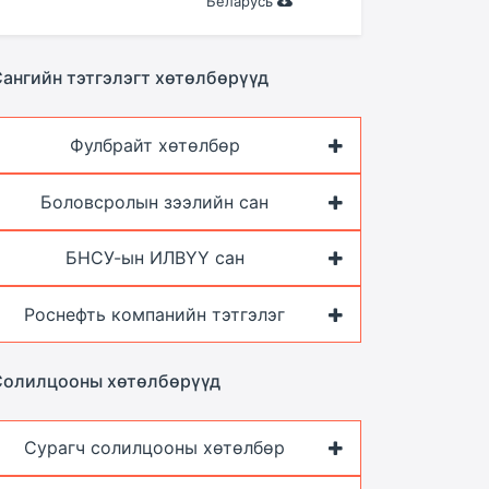
Беларусь
ангийн тэтгэлэгт хөтөлбөрүүд
Фулбрайт хөтөлбөр
Боловсролын зээлийн сан
БНСУ-ын ИЛВҮҮ сан
Роснефть компанийн тэтгэлэг
Солилцооны хөтөлбөрүүд
Сурагч солилцооны хөтөлбөр