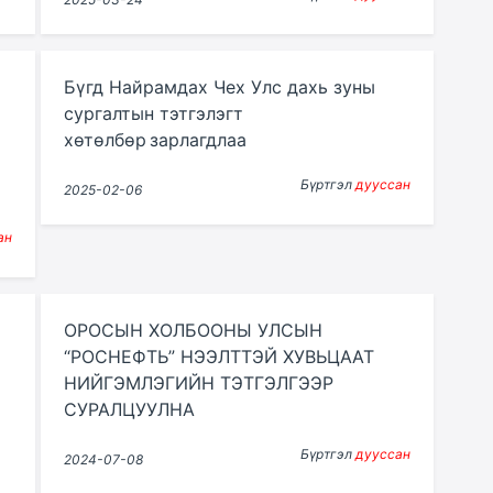
Бүгд Найрамдах Чех Улс дахь зуны
сургалтын тэтгэлэгт
хөтөлбөр зарлагдлаа
Бүртгэл
дууссан
2025-02-06
ан
ОРОСЫН ХОЛБООНЫ УЛСЫН
“РОСНЕФТЬ” НЭЭЛТТЭЙ ХУВЬЦААТ
НИЙГЭМЛЭГИЙН ТЭТГЭЛГЭЭР
СУРАЛЦУУЛНА
Бүртгэл
дууссан
2024-07-08