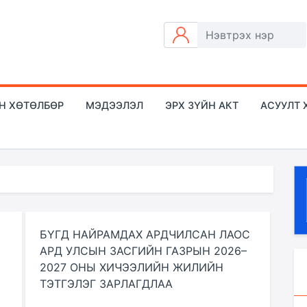
Н ХӨТӨЛБӨР
МЭДЭЭЛЭЛ
ЭРХ ЗҮЙН АКТ
АСУУЛТ 
БҮГД НАЙРАМДАХ АРДЧИЛСАН ЛАОС
АРД УЛСЫН ЗАСГИЙН ГАЗРЫН 2026–
2027 ОНЫ ХИЧЭЭЛИЙН ЖИЛИЙН
ТЭТГЭЛЭГ ЗАРЛАГДЛАА