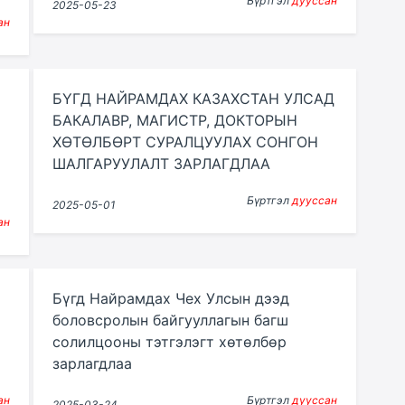
Бүртгэл
дууссан
2025-05-23
ан
БҮГД НАЙРАМДАХ КАЗАХСТАН УЛСАД
БАКАЛАВР, МАГИСТР, ДОКТОРЫН
ХӨТӨЛБӨРТ СУРАЛЦУУЛАХ СОНГОН
ШАЛГАРУУЛАЛТ ЗАРЛАГДЛАА
Бүртгэл
дууссан
2025-05-01
ан
Бүгд Найрамдах Чех Улсын дээд
боловсролын байгууллагын багш
солилцооны тэтгэлэгт хөтөлбөр
зарлагдлаа
ан
Бүртгэл
дууссан
2025-03-24