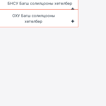
БНСУ Багш солилцооны хөтөлбөр
ОХУ Багш солилцооны
хөтөлбөр