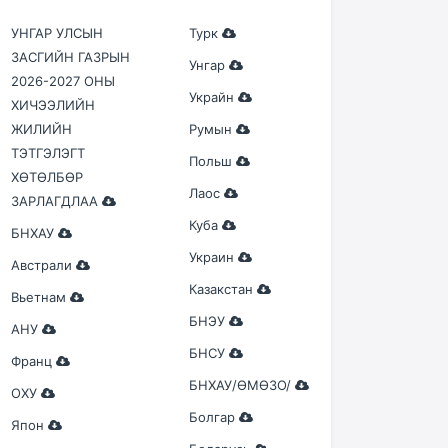
УНГАР УЛСЫН
Турк
ЗАСГИЙН ГАЗРЫН
Унгар
2026-2027 ОНЫ
Украйн
ХИЧЭЭЛИЙН
ЖИЛИЙН
Румын
ТЭТГЭЛЭГТ
Польш
ХӨТӨЛБӨР
Лаос
ЗАРЛАГДЛАА
Куба
БНХАУ
Украин
Австрали
Казакстан
Вьетнам
БНЭУ
АНУ
БНСУ
Франц
БНХАУ/ӨМӨЗО/
ОХУ
Болгар
Япон